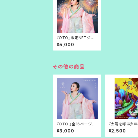
『OTO』限定NFTジャ
ケット＆サイン色紙つき
¥5,000
スペシャルパック
その他の商品
『OTO 』全16ページ歌
『太陽を呼ぶ少年
詞解説ブックレット付き
¥3,000
¥2,500
完全版