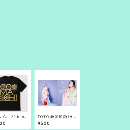
-CHI 20th log
『OTO』歌詞解説付きリ
hirts
リックブック
000
¥500