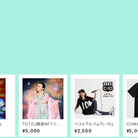
』
『OTO』限定NFTジャ
ベストアルバム『C-10』
COMA
ケット＆サイン色紙つき
o T-s
¥5,000
¥2,500
¥5,
スペシャルパック