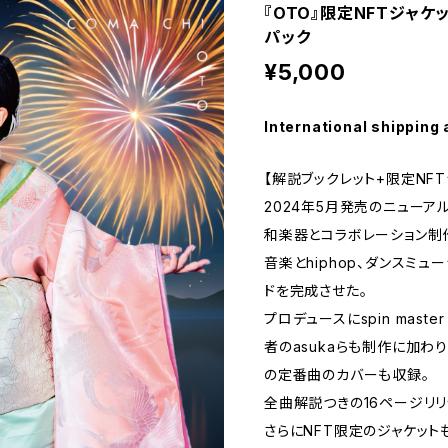
『OTO』限定NFTジャ
パック
¥5,000
International shipping 
【解説ブックレット+限定NF
2024年5月発売のニューア
和楽器とコラボレーション制
音楽とhiphop、ダンスミ
ドを完成させた。
プロデュースにspin master 
者のasukaらも制作に加わり
の定番曲のカバーも収録。
全曲解説つきの16ページリリ
さらにNFT限定のジャケット