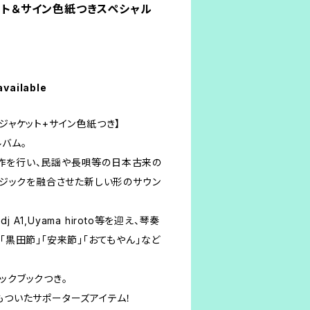
ケット＆サイン色紙つきスペシャル
available
Tジャケット+サイン色紙つき】
ルバム。
作を行い、民謡や長唄等の日本古来の
ュージックを融合させた新しい形のサウン
dj A1,Uyama hiroto等を迎え、琴奏
「黒田節」「安来節」「おてもやん」など
ックブックつき。
もついたサポーターズアイテム！