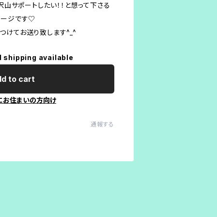
て沢山サポートしたい！！と想って下さる
ケージです♡
つけてお送り致します^_^
l shipping available
d to cart
にお住まいの方向け
通報する